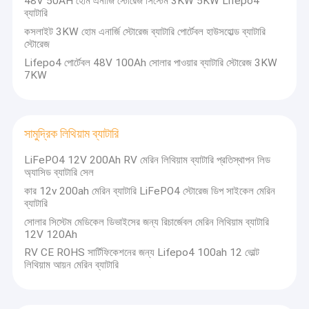
48V 50AH হোম এনার্জি স্টোরেজ সিস্টেম 3KW 5KW Lifepo4
ব্যাটারি
কসলাইট 3KW হোম এনার্জি স্টোরেজ ব্যাটারি পোর্টেবল হাউসহোল্ড ব্যাটারি
স্টোরেজ
Lifepo4 পোর্টেবল 48V 100Ah সোলার পাওয়ার ব্যাটারি স্টোরেজ 3KW
7KW
সামুদ্রিক লিথিয়াম ব্যাটারি
LiFePO4 12V 200Ah RV মেরিন লিথিয়াম ব্যাটারি প্রতিস্থাপন লিড
অ্যাসিড ব্যাটারি সেল
কার 12v 200ah মেরিন ব্যাটারি LiFePO4 স্টোরেজ ডিপ সাইকেল মেরিন
ব্যাটারি
সোলার সিস্টেম মেডিকেল ডিভাইসের জন্য রিচার্জেবল মেরিন লিথিয়াম ব্যাটারি
বাড়ি
12V 120Ah
শেনজেন কসলাইট পাওয়ার টেক।লিমিটেড কোং.
90 এর দশকে প্রতিষ্ঠিত
RV CE ROHS সার্টিফিকেশনের জন্য Lifepo4 100ah 12 ভোল্ট
পণ্য
হয়েছিল, একটি এন্টারপ্রাইজ যা প্রায় 30 বছর ধরে নতুন শক্তি ক্ষেত্রে বিশেষীকরণ
লিথিয়াম আয়ন মেরিন ব্যাটারি
করছে।সমৃদ্ধ অভিজ্ঞতা এবং দ্রুত পণ্য বিকাশ আমাদের ব্র্যান্ডকে বিশ্বস্ত করে
আমাদের সম্পর্কে
তোলে।এখন পর্যন্ত, এশিয়া, ইউরোপ এবং আফ্রিকা সহ বিশ্বব্যাপী আমাদের 17টি
শাখা কোম্পানি রয়েছে।এবং আমাদের সদর দপ্তর ঠিক শানডন প্রদেশে অবস্থিত।