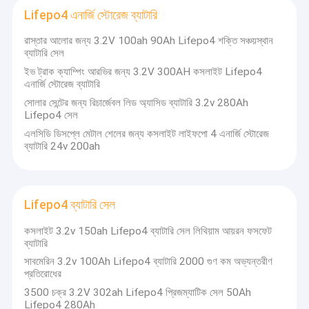
Coslight নতুন শক্তি সামগ্রিক সমাধান প্রদান একটি বিশ্ব-মানের এন্টারপ্রাইজ
কারখানা ভ্রমণ
Lifepo4 এনার্জি স্টোরেজ ব্যাটারি
হতে প্রতিশ্রুতিবদ্ধ.প্রযুক্তিগত উদ্ভাবনের অন্বেষণে ব্যাটারির কর্মক্ষমতা এবং
প্রয়োগের সীমানা ভেঙ্গে।এবং স্মার্ট সিস্টেম সমাধান সঙ্গে গ্রাহকদের প্রদান.
রাস্তার আলোর জন্য 3.2V 100ah 90Ah Lifepo4 শক্তি সঞ্চয়স্থান
মান নিয়ন্ত্রণ
ব্যাটারি সেল
আমরা তিন ধরনের লি-আয়ন ব্যাটারির সাথে জড়িত, বর্গাকার তরল ব্যাটারি, পলিমার লি-
ইভ ট্রাক ক্যাম্পিং আরভির জন্য 3.2V 300AH কসলাইট Lifepo4
যোগাযোগ করুন
আয়ন ব্যাটারি এবং হারবিন কসলাইট পাওয়ার কোং লিমিটেড দ্বারা উত্পাদিত আয়রন লি-
এনার্জি স্টোরেজ ব্যাটারি
ব্যাটারি, যা দেশে এবং বিদেশে প্রচলিত ব্যাটারি।কিছু সুপরিচিত ব্র্যান্ডের জন্য
সোলার সেন্টের জন্য রিচার্জেবল লিড অ্যাসিড ব্যাটারি 3.2v 280Ah
উদ্ধৃতির জন্য আবেদন
পরিষেবা, যেমন Huawei, ZTE, OKWAP, AHond, ইত্যাদি।
Lifepo4 সেল
আমাদের পণ্যগুলিতে স্মার্ট ডিভাইস, ব্যাটারি স্টোরেজ সিস্টেম, লিড অ্যাসিড
এলসিডি ডিসপ্লে মেটাল শেলের জন্য কসলাইট লাইফপো 4 এনার্জি স্টোরেজ
ব্যাটারি 24v 200ah
প্রতিস্থাপন ব্যাটারি, ইউএসপি ইত্যাদি ছাড়াও একাধিক অ্যাপ্লিকেশন ক্ষেত্র
জড়িত থাকতে পারে।
Lifepo4 লিথিয়াম ব্যাটারি
লিথিয়াম আয়রন ফসফেট ব্যাটারি
Lifepo4 ব্যাটারি সেল
টেলিকম লিথিয়াম ব্যাটারি
কসলাইট 3.2v 150ah Lifepo4 ব্যাটারি সেল লিথিয়াম আয়রন ফসফেট
ব্যাটারি
LiFePO4 পোর্টেবল পাওয়ার স্টেশন
সাবমেরিন 3.2v 100Ah Lifepo4 ব্যাটারি 2000 গুণ কম অভ্যন্তরীণ
প্রতিরোধের
নিরবচ্ছিন্ন পাওয়ার সিস্টেম
3500 চক্র 3.2V 302ah Lifepo4 প্রিজম্যাটিক সেল 50Ah
Lifepo4 280Ah