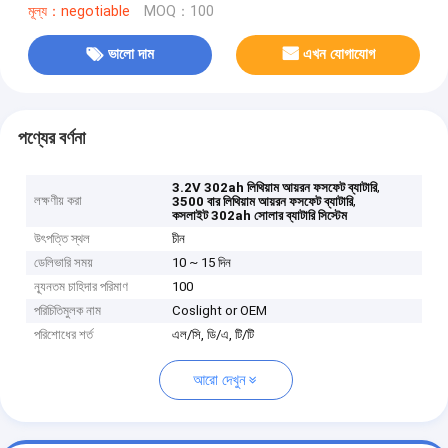
মূল্য：negotiable
MOQ：100
ভালো দাম
এখন যোগাযোগ
পণ্যের বর্ণনা
,
3.2V 302ah লিথিয়াম আয়রন ফসফেট ব্যাটারি
লক্ষণীয় করা
,
3500 বার লিথিয়াম আয়রন ফসফেট ব্যাটারি
কসলাইট 302ah সোলার ব্যাটারি সিস্টেম
উৎপত্তি স্থল
চীন
ডেলিভারি সময়
10 ~ 15 দিন
ন্যূনতম চাহিদার পরিমাণ
100
পরিচিতিমুলক নাম
Coslight or OEM
পরিশোধের শর্ত
এল/সি, ডি/এ, টি/টি
আরো দেখুন