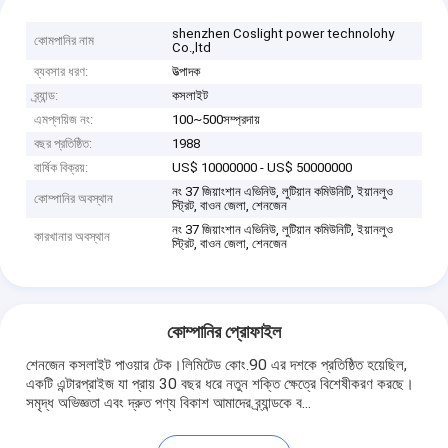
shenzhen Coslight power technolohy
কোমপানির নাম
Co.,ltd
ব্যবসার ধরণ:
উত্পাদক
ব্র্যান্ড:
কসলাইট
এমপ্লয়িজ নং:
100~500সম্প্রদায়
বছর প্রতিষ্ঠিত:
1988
বার্ষিক বিক্রয়:
US$ 10000000 - US$ 50000000
নং 37 জিয়াংশান এভিনিউ, লুটিয়ান কমিউনিটি, ইয়ানলুও
কোম্পানির অবস্থান
স্ট্রিট, বাওন জেলা, শেনজেন
নং 37 জিয়াংশান এভিনিউ, লুটিয়ান কমিউনিটি, ইয়ানলুও
কারখানার অবস্থান
স্ট্রিট, বাওন জেলা, শেনজেন
কোম্পানির প্রোফাইল
শেনজেন কসলাইট পাওয়ার টেক।লিমিটেড কোং.90 এর দশকে প্রতিষ্ঠিত হয়েছিল,
একটি এন্টারপ্রাইজ যা প্রায় 30 বছর ধরে নতুন শক্তি ক্ষেত্রে বিশেষীকরণ করছে।
সমৃদ্ধ অভিজ্ঞতা এবং দ্রুত পণ্য বিকাশ আমাদের ব্র্যান্ডকে ব...