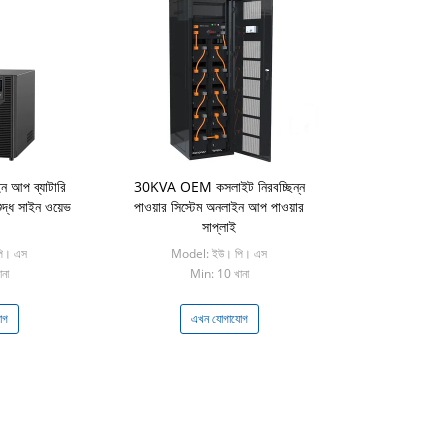
আপ ব্যাটারি
30KVA OEM কসলাইট নিরবচ্ছিন্ন
্ধ সাইন ওয়েভ
পাওয়ার সিস্টেম অনলাইন আপ পাওয়ার
সাপ্লাই
ি। এস
Model: ইউ। পি। এস
না
Min: 10 খানা
োগ
এখন যোগাযোগ