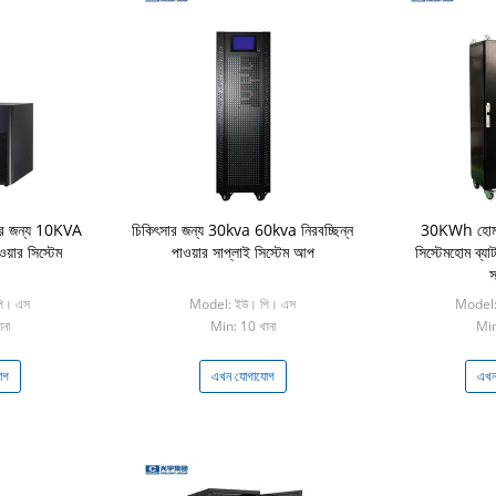
ারের জন্য 10KVA
চিকিৎসার জন্য 30kva 60kva নিরবচ্ছিন্ন
30KWh হোম নি
য়ার সিস্টেম
পাওয়ার সাপ্লাই সিস্টেম আপ
সিস্টেমহোম ব্যা
স
ি। এস
Model: ইউ। পি। এস
Model:
না
Min: 10 খানা
Min
োগ
এখন যোগাযোগ
এখন