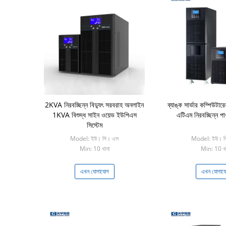
2KVA নিরবচ্ছিন্ন বিদ্যুৎ সরবরাহ অনলাইন
ব্যাঙ্ক সার্ভার কম্পিউট
1KVA বিশুদ্ধ সাইন ওয়েভ ইউপিএস
এটিএম নিরবচ্ছিন্ন পাও
সিস্টেম
Model: ইউ। পি। এস
Model: ইউ। প
Min: 10 খানা
Min: 10 খা
এখন যোগাযোগ
এখন যোগায