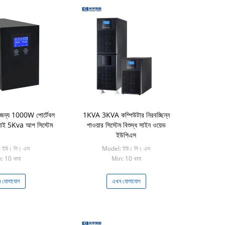
জন্য 1000W পোর্টেবল
1KVA 3KVA কম্পিউটার নিরবচ্ছিন্ন
লাই 5Kva আপ সিস্টেম
পাওয়ার সিস্টেম বিশুদ্ধ সাইন ওয়েভ
ইউপিএস
 ইউ। পি। এস
Model: ইউ। পি। এস
: 10 খানা
Min: 10 খানা
 যোগাযোগ
এখন যোগাযোগ