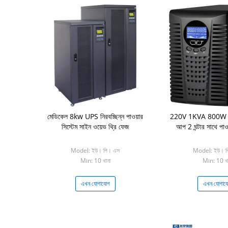
মেডিকেল 8kw UPS নিরবচ্ছিন্ন পাওয়ার
220V 1KVA 800W অ
সিস্টেম সাইন ওয়েভ থ্রি ফেজ
আপ 2 ঘন্টার সাথে পাও
Model: ইউ। পি। এস
Model: ইউ। প
Min: 10 খানা
Min: 10 খা
এখন যোগাযোগ
এখন যোগায