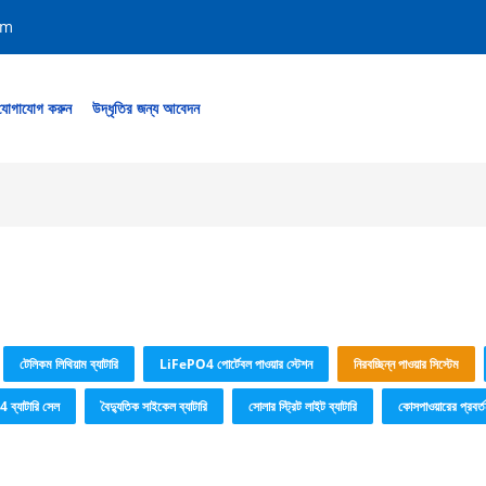
om
যোগাযোগ করুন
উদ্ধৃতির জন্য আবেদন
টেলিকম লিথিয়াম ব্যাটারি
LiFePO4 পোর্টেবল পাওয়ার স্টেশন
নিরবচ্ছিন্ন পাওয়ার সিস্টেম
ব্যাটারি সেল
বৈদ্যুতিক সাইকেল ব্যাটারি
সোলার স্ট্রিট লাইট ব্যাটারি
কোসপাওয়ারের প্রবর্ত