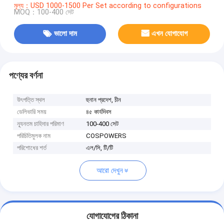
মূল্য：USD 1000-1500 Per Set according to configurations
MOQ：100-400 সেট
ভালো দাম
এখন যোগাযোগ
পণ্যের বর্ণনা
উৎপত্তি স্থল
হুনান প্রদেশ, চীন
ডেলিভারি সময়
৪৫ কার্যদিবস
ন্যূনতম চাহিদার পরিমাণ
100-400 সেট
পরিচিতিমুলক নাম
COSPOWERS
পরিশোধের শর্ত
এল/সি, টি/টি
আরো দেখুন
যোগাযোগের ঠিকানা