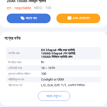
20Ah 100Ah ভেরিয়েন্ট প্রকার
মূল্য：negotiable
MOQ：100
ভালো দাম
এখন যোগাযোগ
পণ্যের বর্ণনা
,
EV lifepo4 গভীর চক্র ব্যাটারি
লক্ষণীয় করা
,
100Ah lifepo4 সেল ব্যাটারি
100Ah লিথিয়াম ব্যাটারি কোষ
উৎপত্তি স্থল
চীন
ডেলিভারি সময়
10 ~ 15 দিন
ন্যূনতম চাহিদার পরিমাণ
100
পরিচিতিমুলক নাম
Coslight or OEM
পরিশোধের শর্ত
L/C, D/A, D/P, T/T, ওয়েস্টার্ন ইউনিয়ন
আরো দেখুন