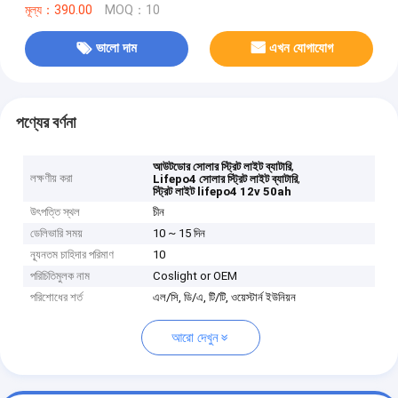
মূল্য：390.00
MOQ：10
ভালো দাম
এখন যোগাযোগ
পণ্যের বর্ণনা
,
আউটডোর সোলার স্ট্রিট লাইট ব্যাটারি
লক্ষণীয় করা
,
Lifepo4 সোলার স্ট্রিট লাইট ব্যাটারি
স্ট্রিট লাইট lifepo4 12v 50ah
উৎপত্তি স্থল
চীন
ডেলিভারি সময়
10 ~ 15 দিন
ন্যূনতম চাহিদার পরিমাণ
10
পরিচিতিমুলক নাম
Coslight or OEM
পরিশোধের শর্ত
এল/সি, ডি/এ, টি/টি, ওয়েস্টার্ন ইউনিয়ন
আরো দেখুন