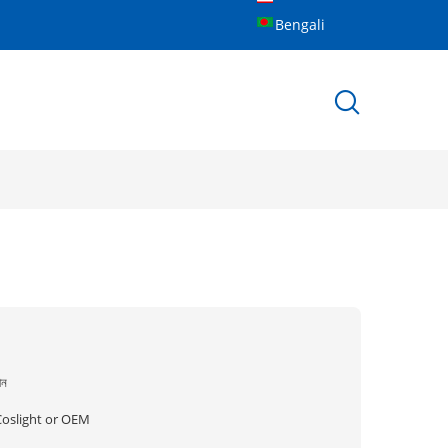
Bengali
ীন
Coslight or OEM