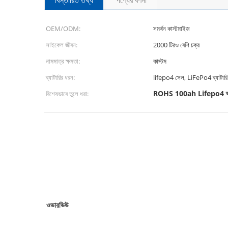
বিস্তারিত তথ্য
পণ্যের বর্ণনা
OEM/ODM:
সমর্থন কাস্টমাইজ
সাইকেল জীবন:
2000 টিরও বেশি চক্র
নামমাত্র ক্ষমতা:
কাস্টম
ব্যাটারির ধরন:
lifepo4 সেল, LiFePo4 ব্যাটারি
ROHS 100ah Lifepo4 ব্যা
বিশেষভাবে তুলে ধরা:
ওভারভিউ