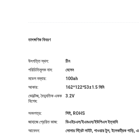
তাৎক্ষণিক বিবরণ
উৎপত্তি স্থল:
চীন
পরিচিতিমুলক নাম:
বেসেন
মডেল নম্বার:
100ah
আকার:
162*122*53±1.5 মিমি
ভোল্টেজ, বৈদ্যুতিক একক 
3.2V
বিশেষ:
সনদপত্র:
সিই, ROHS
জাহাজে প্রেরিত কাজ:
ডিএইচএল/ইএমএস/ইউপিএস ইত্যাদি
আবেদন:
সোলার স্ট্রিট লাইট, পাওয়ার টুল, ইলেকট্রিক গাড়ি, এ