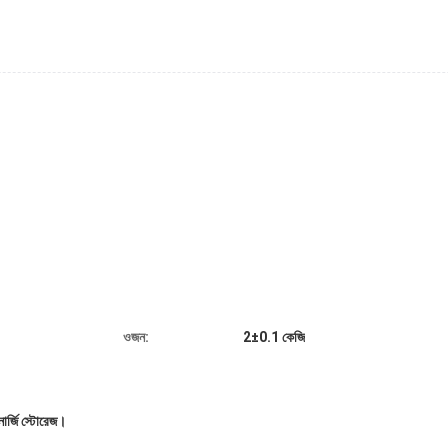
ওজন:
2±0.1 কেজি
নার্জি স্টোরেজ।