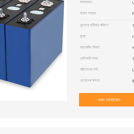
সাক্ষ্যদান:
মডেল নম্বার:
ন্যূনতম চাহিদার পরিমাণ:
মূল্য:
প্যাকেজিং বিবরণ:
ক
ডেলিভারি সময়:
1
পরিশোধের শর্ত:
L
যোগানের ক্ষমতা:
8
এখন যোগাযোগ