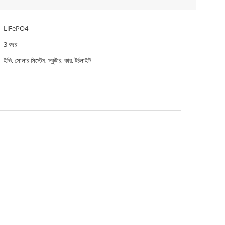
LiFePO4
3 বছর
ইভি, সোলার সিস্টেম, স্কুটার, কার, টর্চলাইট