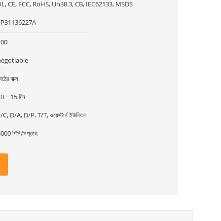
UL, CE, FCC, RoHS, Un38.3, CB, IEC62133, MSDS
FP31136227A
100
negotiable
াঠের বাক্স
0 ~ 15 দিন
/C, D/A, D/P, T/T, ওয়েস্টার্ন ইউনিয়ন
000 পিসি/সপ্তাহ